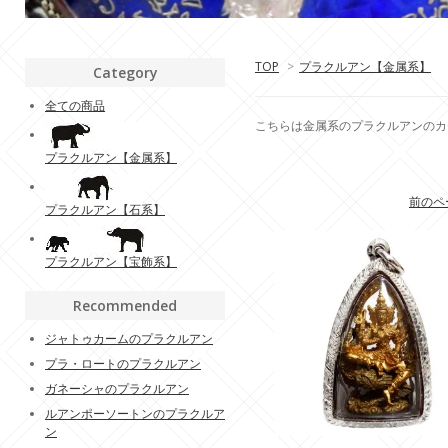
TOP
>
プラクルアン【金属系】
Category
全ての商品
こちらは金属系のプラクルアンのカ
プラクルアン【金属系】
前のペ
プラクルアン【石系】
プラクルアン【宝飾系】
Recommended
ジャトゥカームのプラクルアン
プラ・ロートのプラクルアン
ガネーシャのプラクルアン
ルアンポーソートンのプラクルア
ン