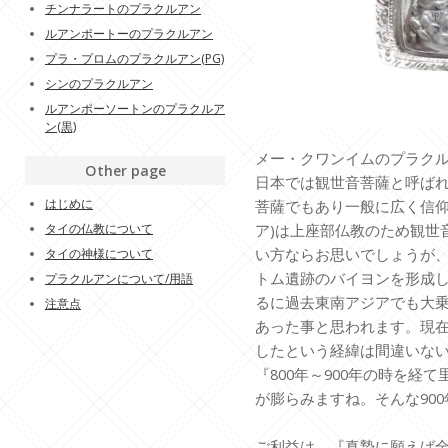
チンナラートのプラクルアン
ルアンポートーのプラクルアン
プラ・プロムのプラクルアン(PG)
シンのプラクルアン
ルアンポーソートンのプラクルア
ン(黒)
メー・クワンイムのプラク
Other page
日本では観世音菩薩と呼ば
はじめに
菩薩でもあり一般に広く信仰
タイの仏教について
ア)は上座部仏教のため観世
い方ならお思いでしょうが
タイの神様について
トム遺跡のバイヨンを形成
プラクルアンについて/用語
るに過去東南アジアでも大乗
注意点
あった事と思われます。現
したという経緯は間違いな
『800年～900年の時を経
が膨らみますね。そんな90
ご利益は、『真摯に願えば