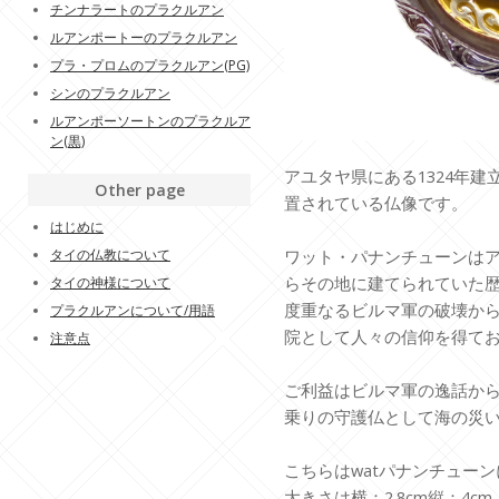
チンナラートのプラクルアン
ルアンポートーのプラクルアン
プラ・プロムのプラクルアン(PG)
シンのプラクルアン
ルアンポーソートンのプラクルア
ン(黒)
アユタヤ県にある1324年
Other page
置されている仏像です。
はじめに
タイの仏教について
ワット・パナンチューンは
らその地に建てられていた
タイの神様について
度重なるビルマ軍の破壊か
プラクルアンについて/用語
院として人々の信仰を得て
注意点
ご利益はビルマ軍の逸話か
乗りの守護仏として海の災い
こちらはwatパナンチュー
大きさは横：2.8cm縦：4cm