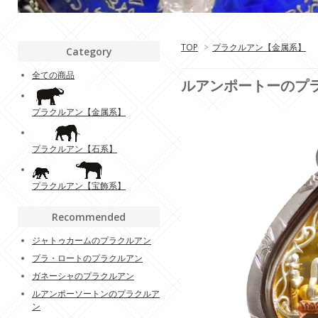
TOP
>
プラクルアン【金属系】
Category
全ての商品
ルアンポートーのプ
プラクルアン【金属系】
プラクルアン【石系】
プラクルアン【宝飾系】
Recommended
ジャトゥカームのプラクルアン
プラ・ロートのプラクルアン
ガネーシャのプラクルアン
ルアンポーソートンのプラクルア
ン