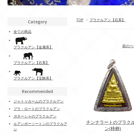
TOP
>
プラクルアン【石系】
Category
全ての商品
前のペ
プラクルアン【金属系】
プラクルアン【石系】
プラクルアン【宝飾系】
Recommended
ジャトゥカームのプラクルアン
プラ・ロートのプラクルアン
ガネーシャのプラクルアン
チンナラートのプラク
ルアンポーソートンのプラクルア
ン(枠柄)
ン