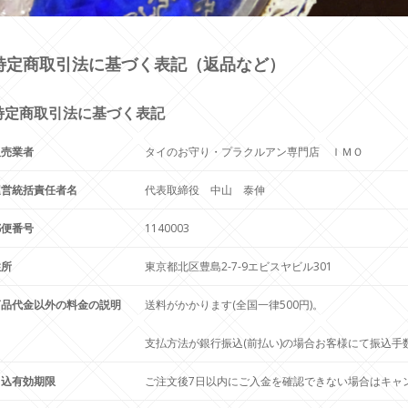
特定商取引法に基づく表記（返品など）
特定商取引法に基づく表記
販売業者
タイのお守り・プラクルアン専門店 ＩＭＯ
運営統括責任者名
代表取締役 中山 泰伸
郵便番号
1140003
住所
東京都北区豊島2-7-9エビスヤビル301
商品代金以外の料金の説明
送料がかかります(全国一律500円)。
支払方法が銀行振込(前払い)の場合お客様にて振込手
申込有効期限
ご注文後7日以内にご入金を確認できない場合はキャ