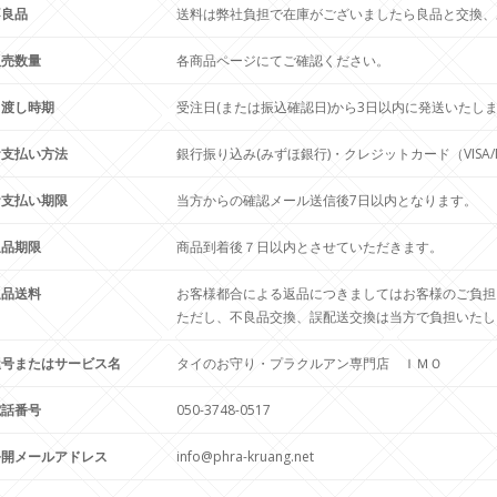
不良品
送料は弊社負担で在庫がございましたら良品と交換、
販売数量
各商品ページにてご確認ください。
引渡し時期
受注日(または振込確認日)から3日以内に発送いたし
お支払い方法
銀行振り込み(みずほ銀行)・クレジットカード（VISA/Maste
お支払い期限
当方からの確認メール送信後7日以内となります。
返品期限
商品到着後７日以内とさせていただきます。
返品送料
お客様都合による返品につきましてはお客様のご負担
ただし、不良品交換、誤配送交換は当方で負担いたし
屋号またはサービス名
タイのお守り・プラクルアン専門店 ＩＭＯ
電話番号
050-3748-0517
公開メールアドレス
info@phra-kruang.net