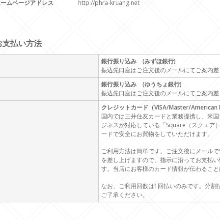
ホームページアドレス
http://phra-kruang.net
お支払い方法
銀行振り込み (みずほ銀行)
振込先口座はご注文後のメールにてご案内差
銀行振り込み (ゆうちょ銀行)
振込先口座はご注文後のメールにてご案内差
クレジットカード（VISA/Master/American E
国内では三井住友カードと業務提携し、米国
ジネスが対応している「Square（スクエ
ードで安全にお買物をしていただけます。
ご利用方法は簡単です。ご注文後にメールでS
を差し上げますので、指示に沿ってお支払い
す。当店にお客様のカード情報が伝わること
なお、ご利用回数は1回払いのみです。分割
ご了承ください。