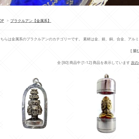
OP
>
プラクルアン【金属系】
こちらは金属系のプラクルアンのカテゴリーです。 素材は金、銀、銅、合金、アル
[ 並
全 [80] 商品中 [1-12] 商品を表示しています
次の