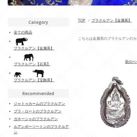
TOP
>
プラクルアン【金属系】
Category
全ての商品
こちらは金属系のプラクルアンのカ
プラクルアン【金属系】
前のペ
プラクルアン【石系】
プラクルアン【宝飾系】
Recommended
ジャトゥカームのプラクルアン
プラ・ロートのプラクルアン
ガネーシャのプラクルアン
ルアンポーソートンのプラクルア
ン