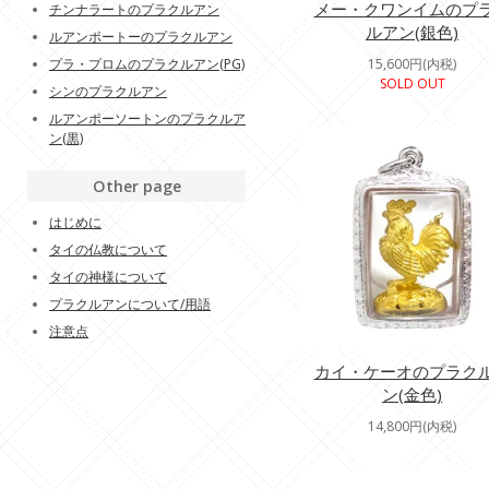
メー・クワンイムのプ
チンナラートのプラクルアン
ルアン(銀色)
ルアンポートーのプラクルアン
プラ・プロムのプラクルアン(PG)
15,600円(内税)
SOLD OUT
シンのプラクルアン
ルアンポーソートンのプラクルア
ン(黒)
Other page
はじめに
タイの仏教について
タイの神様について
プラクルアンについて/用語
注意点
カイ・ケーオのプラク
ン(金色)
14,800円(内税)