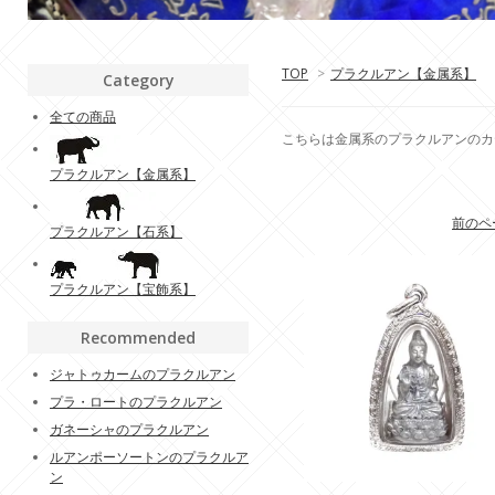
TOP
>
プラクルアン【金属系】
Category
全ての商品
こちらは金属系のプラクルアンのカ
プラクルアン【金属系】
前のペ
プラクルアン【石系】
プラクルアン【宝飾系】
Recommended
ジャトゥカームのプラクルアン
プラ・ロートのプラクルアン
ガネーシャのプラクルアン
ルアンポーソートンのプラクルア
ン