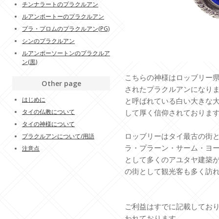
チンナラートのプラクルアン
ルアンポートーのプラクルアン
プラ・プロムのプラクルアン(PG)
シンのプラクルアン
ルアンポーソートンのプラクルア
ン(黒)
こちらの神様はロッブリー県のWat
Other page
されたプラクルアンになり
はじめに
と呼ばれている白い大きな
タイの仏教について
して厚く信仰されておりま
タイの神様について
ロッブリーはタイ最古の街
プラクルアンについて/用語
ラ・プラーン・サーム・ヨー
注意点
として多くのアユタヤ建築
の街として観光客も多く訪
ご利益はすでに記載してお
われております。